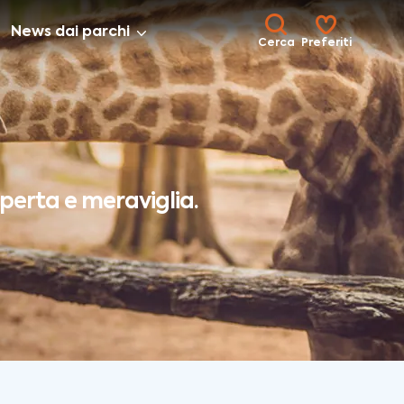
News dai parchi
Cerca
Preferiti
operta e meraviglia.