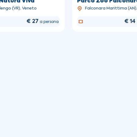
Natura Viva
Parco Zoo Falconar
lengo (VR), Veneto
Falconara Marittima (AN)
€ 27
€ 14
a persona