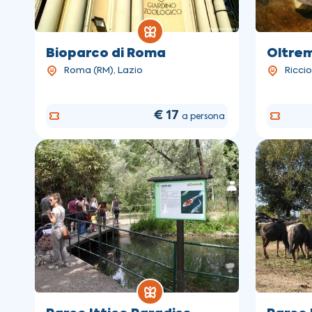
Bioparco di Roma
Oltre
Roma (RM), Lazio
Ricci
€ 17
a persona