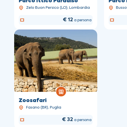
Parco Ittico Paradiso
Parco 
Zelo Buon Persico (LO), Lombardia
Busso
€ 12
a persona
Zoosafari
Fasano (BR), Puglia
€ 32
a persona