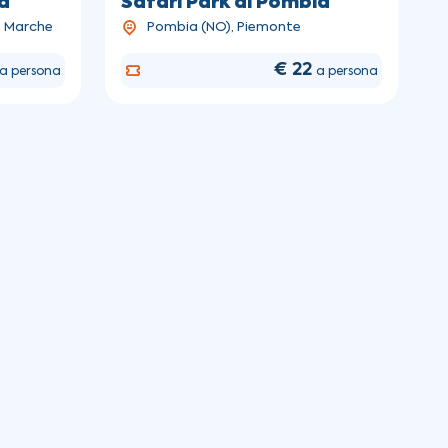
a
Safari Park di Pombia
, Marche
Pombia (NO), Piemonte
€ 22
a persona
a persona