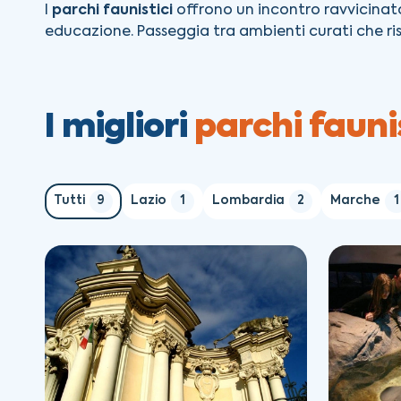
I
parchi faunistici
offrono un incontro ravvicinat
educazione. Passeggia tra ambienti curati che risp
I migliori
parchi faunis
Tutti
9
Lazio
1
Lombardia
2
Marche
1