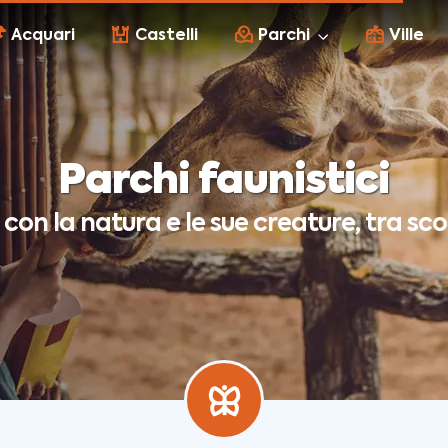
Acquari
Castelli
Parchi
Ville
Parchi faunistici
i con la natura e le sue creature, tra sc