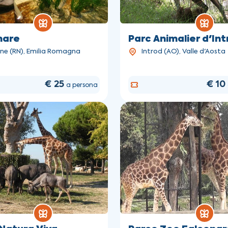
mare
Parc Animalier d'In
one (RN), Emilia Romagna
Introd (AO), Valle d'Aosta
€ 25
€ 10
a persona