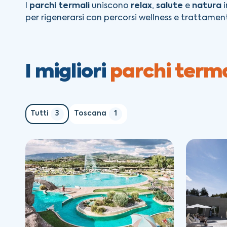
I
parchi termali
uniscono
relax
,
salute
e
natura
i
per rigenerarsi con percorsi wellness e trattament
I migliori
parchi termal
Tutti
3
Toscana
1