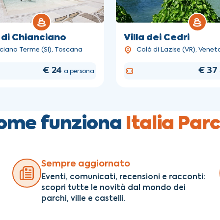
di Chianciano
Villa dei Cedri
ciano Terme (SI), Toscana
Colà di Lazise (VR), Venet
€ 24
€ 37
a persona
ome funziona
Italia Parc
Sempre aggiornato
Eventi, comunicati, recensioni e racconti:
scopri tutte le novità dal mondo dei
parchi, ville e castelli.