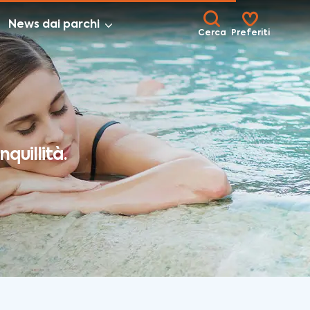
News dai parchi
Cerca
Preferiti
quillità.