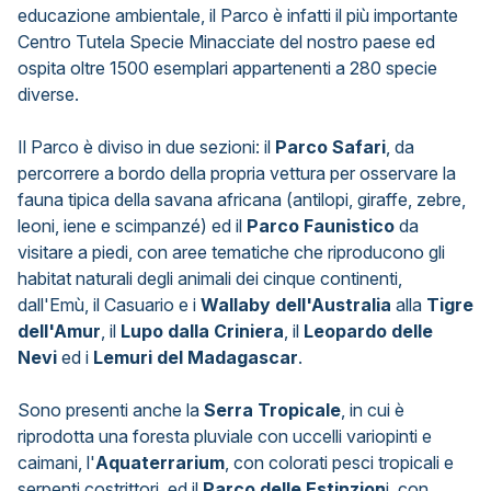
educazione ambientale, il Parco è infatti il più importante
Centro Tutela Specie Minacciate del nostro paese ed
ospita oltre 1500 esemplari appartenenti a 280 specie
diverse.
Il Parco è diviso in due sezioni: il
Parco Safari
, da
percorrere a bordo della propria vettura per osservare la
fauna tipica della savana africana (antilopi, giraffe, zebre,
leoni, iene e scimpanzé) ed il
Parco Faunistico
da
visitare a piedi, con aree tematiche che riproducono gli
habitat naturali degli animali dei cinque continenti,
dall'Emù, il Casuario e i
Wallaby dell'Australia
alla
Tigre
dell'Amur
, il
Lupo dalla Criniera
, il
Leopardo delle
Nevi
ed i
Lemuri del Madagascar
.
Sono presenti anche la
Serra Tropicale
, in cui è
riprodotta una foresta pluviale con uccelli variopinti e
caimani, l'
Aquaterrarium
, con colorati pesci tropicali e
serpenti costrittori, ed il
Parco delle Estinzion
i, con