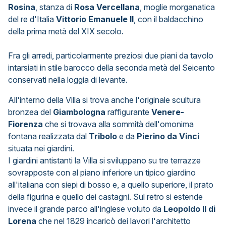
Rosina
, stanza di
Rosa Vercellana
, moglie morganatica
del re d'Italia
Vittorio Emanuele II
, con il baldacchino
della prima metà del XIX secolo.
Fra gli arredi, particolarmente preziosi due piani da tavolo
intarsiati in stile barocco della seconda metà del Seicento
conservati nella loggia di levante.
All'interno della Villa si trova anche l'originale scultura
bronzea del
Giambologna
raffigurante
Venere-
Fiorenza
che si trovava alla sommità dell'omonima
fontana realizzata dal
Tribolo
e da
Pierino da Vinci
situata nei giardini.
I giardini antistanti la Villa si sviluppano su tre terrazze
sovrapposte con al piano inferiore un tipico giardino
all'italiana con siepi di bosso e, a quello superiore, il prato
della figurina e quello dei castagni. Sul retro si estende
invece il grande parco all'inglese voluto da
Leopoldo II di
Lorena
che nel 1829 incaricò dei lavori l'architetto