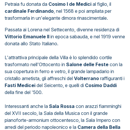
Petraia fu donata da
Cosimo I de Medici
al figlio, il
cardinale Ferdinando
, nel 1568 e poi ampliata per
trasformarla in un'elegante dimora rinascimentale.
Passata ai Lorena nel Settecento, divenne residenza di
Vittorio Emanuele II
in epoca sabauda, e nel 1919 venne
donata allo Stato Italiano.
L'attrattiva principale della Villa è lo splendido cortile
trasformato nell'Ottocento in
Salone delle Feste
con la
sua copertura in ferro e vetro, il grande lampadario in
cristallo ametista, gli affreschi del
Volterrano
raffiguranti i
Fasti Medicei
del Seicento, e quelli di
Cosimo Daddi
della fine del '500.
Interessanti anche la
Sala Rossa
con arazzi fiamminghi
del XVII secolo, la Sala della Musica con il grande
pianoforte-armonium ottocentesco, la Sala Impero con
arredi del periodo napoleonico e la
Camera della Bella