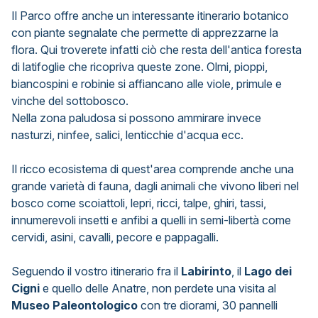
Il Parco offre anche un interessante itinerario botanico
con piante segnalate che permette di apprezzarne la
flora. Qui troverete infatti ciò che resta dell'antica foresta
di latifoglie che ricopriva queste zone. Olmi, pioppi,
biancospini e robinie si affiancano alle viole, primule e
vinche del sottobosco.
Nella zona paludosa si possono ammirare invece
nasturzi, ninfee, salici, lenticchie d'acqua ecc.
Il ricco ecosistema di quest'area comprende anche una
grande varietà di fauna, dagli animali che vivono liberi nel
bosco come scoiattoli, lepri, ricci, talpe, ghiri, tassi,
innumerevoli insetti e anfibi a quelli in semi-libertà come
cervidi, asini, cavalli, pecore e pappagalli.
Seguendo il vostro itinerario fra il
Labirinto
, il
Lago dei
Cigni
e quello delle Anatre, non perdete una visita al
Museo Paleontologico
con tre diorami, 30 pannelli