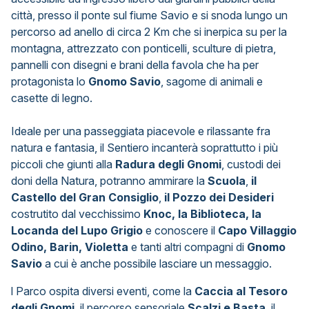
città, presso il ponte sul fiume Savio e si snoda lungo un
percorso ad anello di circa 2 Km che si inerpica su per la
montagna, attrezzato con ponticelli, sculture di pietra,
pannelli con disegni e brani della favola che ha per
protagonista lo
Gnomo Savio
, sagome di animali e
casette di legno.
Ideale per una passeggiata piacevole e rilassante fra
natura e fantasia, il Sentiero incanterà soprattutto i più
piccoli che giunti alla
Radura degli Gnomi
, custodi dei
doni della Natura, potranno ammirare la
Scuola
,
il
Castello del Gran Consiglio
,
il Pozzo dei Desideri
costrutito dal vecchissimo
Knoc, la Biblioteca, la
Locanda del Lupo Grigio
e conoscere il
Capo Villaggio
Odino, Barin, Violetta
e tanti altri compagni di
Gnomo
Savio
a cui è anche possibile lasciare un messaggio.
l Parco ospita diversi eventi, come la
Caccia al Tesoro
degli Gnomi
, il percorso sensoriale
Scalzi e Basta
, il