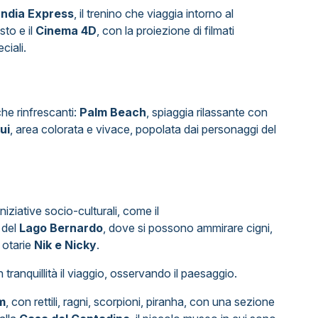
andia Express
, il trenino che viaggia intorno al
sto e il
Cinema 4D
, con la proiezione di filmati
ciali.
che rinfrescanti:
Palm Beach
, spiaggia rilassante con
ui
, area colorata e vivace, popolata dai personaggi del
iziative socio-culturali, come il
e del
Lago Bernardo
, dove si possono ammirare cigni,
e otarie
Nik e Nicky
.
tranquillità il viaggio, osservando il paesaggio.
m
, con rettili, ragni, scorpioni, piranha, con una sezione