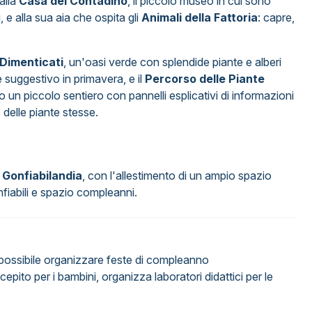
 alla
Casa del Contadino
, il piccolo museo in cui sono
i, e alla sua aia che ospita gli
Animali della Fattoria
: capre,
 Dimenticati
, un'oasi verde con splendide piante e alberi
 suggestivo in primavera, e il
Percorso delle Piante
 un piccolo sentiero con pannelli esplicativi di informazioni
delle piante stesse.
n
Gonfiabilandia
, con l'allestimento di un ampio spazio
nfiabili e spazio compleanni.
possibile organizzare feste di compleanno
cepito per i bambini, organizza laboratori didattici per le