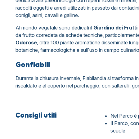
dedicata alla paleontologia con reperti fossili e minerali,
raccolti oggetti e arredi utilizzati in passato dai contadin
conigli, asini, cavalli e galline.
Al mondo vegetale sono dedicati il
Giardino dei Frutti
da frutto corredata da schede tecniche, particolarmente
Odorose
, oltre 100 piante aromatiche disseminate lungo
botaniche, farmacologiche e sull'uso in campo culinario 
Gonfiabili
Durante la chiusura invernale, Fiabilandia si trasforma i
riscaldato e al coperto nel parcheggio, con salterelli, go
Consigli utili
Nel Parco è 
Il Parco, con
scuole