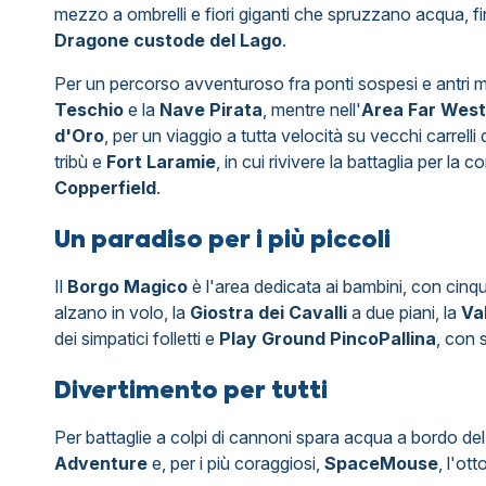
mezzo a ombrelli e fiori giganti che spruzzano acqua, fi
Dragone custode del Lago
.
Per un percorso avventuroso fra ponti sospesi e antri mi
Teschio
e la
Nave Pirata
, mentre nell'
Area Far West
d'Oro
, per un viaggio a tutta velocità su vecchi carrelli
tribù e
Fort Laramie
, in cui rivivere la battaglia per la
Copperfield
.
Un paradiso per i più piccoli
Il
Borgo Magico
è l'area dedicata ai bambini, con cinque
alzano in volo, la
Giostra dei Cavalli
a due piani, la
Va
dei simpatici folletti e
Play Ground PincoPallina
, con s
Divertimento per tutti
Per battaglie a colpi di cannoni spara acqua a bordo de
Adventure
e, per i più coraggiosi,
SpaceMous
e
, l'ot