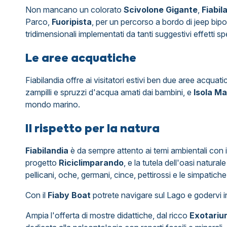
Non mancano un colorato
Scivolone Gigante
,
Fiabil
Parco,
Fuoripista
, per un percorso a bordo di jeep bipo
tridimensionali implementati da tanti suggestivi effetti spe
Le aree acquatiche
Fiabilandia offre ai visitatori estivi ben due aree acquati
zampilli e spruzzi d'acqua amati dai bambini, e
Isola Ma
mondo marino.
Il rispetto per la natura
Fiabilandia
è da sempre attento ai temi ambientali con in
progetto
Riciclimparando
, e la tutela dell'oasi natural
pellicani, oche, germani, cince, pettirossi e le simpatich
Con il
Fiaby Boat
potrete navigare sul Lago e godervi in 
Ampia l'offerta di mostre didattiche, dal ricco
Exotariu