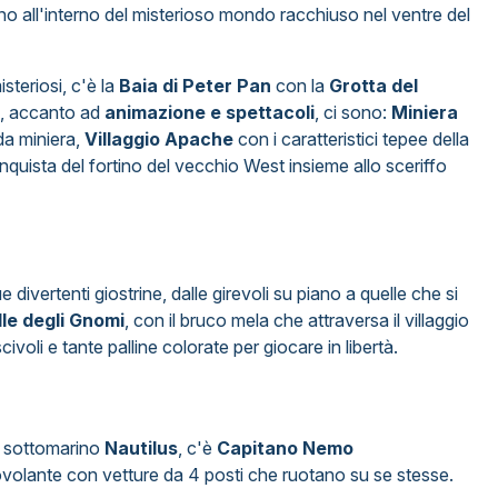
no all'interno del misterioso mondo racchiuso nel ventre del
steriosi, c'è la
Baia di Peter Pan
con la
Grotta del
, accanto ad
animazione e spettacoli
, ci sono:
Miniera
 da miniera,
Villaggio Apache
con i caratteristici tepee della
 conquista del fortino del vecchio West insieme allo sceriffo
 divertenti giostrine, dalle girevoli su piano a quelle che si
lle degli Gnomi
, con il bruco mela che attraversa il villaggio
civoli e tante palline colorate per giocare in libertà.
l sottomarino
Nautilus
, c'è
Capitano Nemo
tovolante con vetture da 4 posti che ruotano su se stesse.