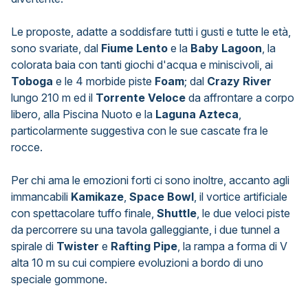
Le proposte, adatte a soddisfare tutti i gusti e tutte le età,
sono svariate, dal
Fiume Lento
e la
Baby Lagoon
, la
colorata baia con tanti giochi d'acqua e miniscivoli, ai
Toboga
e le 4 morbide piste
Foam
; dal
Crazy River
lungo 210 m ed il
Torrente Veloce
da affrontare a corpo
libero, alla Piscina Nuoto e la
Laguna Azteca
,
particolarmente suggestiva con le sue cascate fra le
rocce.
Per chi ama le emozioni forti ci sono inoltre, accanto agli
immancabili
Kamikaze
,
Space Bowl
, il vortice artificiale
con spettacolare tuffo finale,
Shuttle
, le due veloci piste
da percorrere su una tavola galleggiante, i due tunnel a
spirale di
Twister
e
Rafting Pipe
, la rampa a forma di V
alta 10 m su cui compiere evoluzioni a bordo di uno
speciale gommone.