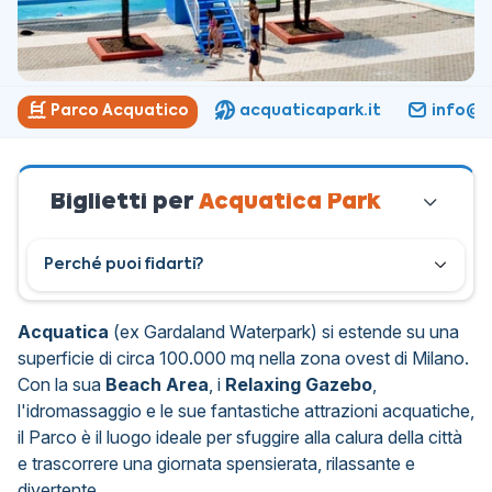
Parco Acquatico
acquaticapark.it
info@a
Biglietti per
Acquatica Park
Perché puoi fidarti?
Acquatica
(ex Gardaland Waterpark) si estende su una
superficie di circa 100.000 mq nella zona ovest di Milano.
Con la sua
Beach Area
, i
Relaxing Gazebo
,
l'idromassaggio e le sue fantastiche attrazioni acquatiche,
il Parco è il luogo ideale per sfuggire alla calura della città
e trascorrere una giornata spensierata, rilassante e
divertente.