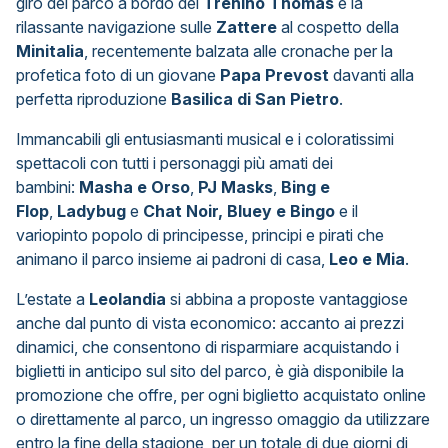
giro del parco a bordo del
Trenino Thomas
e la
rilassante navigazione sulle
Zattere
al cospetto della
Minitalia
, recentemente balzata alle cronache per la
profetica foto di un giovane
Papa Prevost
davanti alla
perfetta riproduzione
Basilica di San Pietro
.
Immancabili gli entusiasmanti musical e i coloratissimi
spettacoli con tutti i personaggi più amati dei
bambini:
Masha e Orso
,
PJ Masks
,
Bing e
Flop
,
Ladybug
e
Chat Noir,
Bluey e Bingo
e il
variopinto popolo di principesse, principi e pirati che
animano il parco insieme ai padroni di casa,
Leo e Mia
.
L’estate a
Leolandia
si abbina a proposte vantaggiose
anche dal punto di vista economico: accanto ai prezzi
dinamici, che consentono di risparmiare acquistando i
biglietti in anticipo sul sito del parco, è già disponibile la
promozione che offre, per ogni biglietto acquistato online
o direttamente al parco, un ingresso omaggio da utilizzare
entro la fine della stagione, per un totale di due giorni di